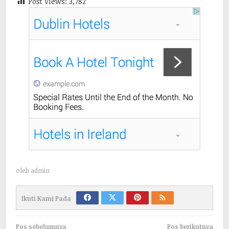
Post Views:
3,782
oleh
admin
Ikuti Kami Pada
Navigasi
Pos sebelumnya
Pos berikutnya