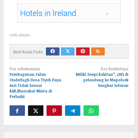
oleh
admin
Ikuti Kami Pada
Navigasi
Pos sebelumnya
Pos berikutnya
pos
Pembagunan Jalan
Miliki Senpi Rakitan”, (AY) di
Onderlagh Desa Tiyuh Daya
gelandang ke Mapolsek
Asri Tidak Sesuai
Sungkai Selatan
RAB,Masrakat Minta di
Perbaiki