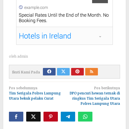
oleh
admin
Ikuti Kami Pada
Navigasi
Pos sebelumnya
Pos berikutnya
pos
Tim Serigala Polres Lampung
DPO pencuri hewan ternak di
Utara bekuk pelaku Curat
ringkus Tim Serigala Utara
Polres Lampung Utara