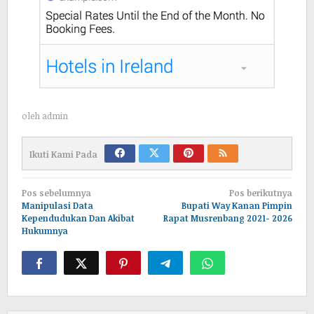
oleh
admin
Ikuti Kami Pada
Navigasi
Pos sebelumnya
Pos berikutnya
pos
Manipulasi Data
Bupati Way Kanan Pimpin
Kependudukan Dan Akibat
Rapat Musrenbang 2021- 2026
Hukumnya