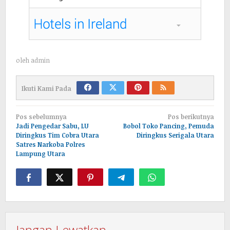
oleh
admin
Ikuti Kami Pada
Navigasi
Pos sebelumnya
Pos berikutnya
pos
Jadi Pengedar Sabu, LU
Bobol Toko Pancing, Pemuda
Diringkus Tim Cobra Utara
Diringkus Serigala Utara
Satres Narkoba Polres
Lampung Utara
Jangan Lewatkan