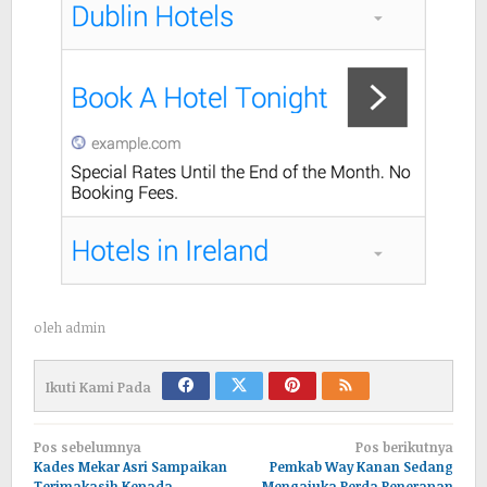
oleh
admin
Ikuti Kami Pada
Navigasi
Pos sebelumnya
Pos berikutnya
pos
Kades Mekar Asri Sampaikan
Pemkab Way Kanan Sedang
Terimakasih Kepada
Mengajuka Perda Penerapan