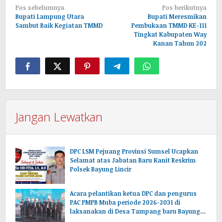
Navigasi
Pos sebelumnya
Pos berikutnya
pos
Bupati Lampung Utara
Bupati Meresmikan
Sambut Baik Kegiatan TMMD
Pembukaan TMMD KE-111
Tingkat Kabupaten Way
Kanan Tahun 202
Jangan Lewatkan
DPC LSM Pejuang Provinsi Sumsel Ucapkan
Selamat atas Jabatan Baru Kanit Reskrim
Polsek Bayung Lincir
Acara pelantikan ketua DPC dan pengurus
PAC PMPB Muba periode 2026-2031 di
laksanakan di Desa Tampang baru Bayung
lencir Muba.Sumsel.