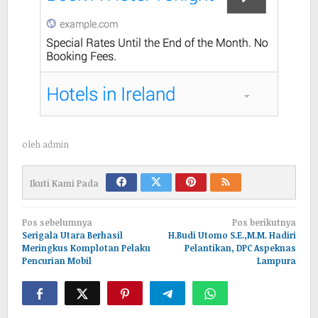
oleh
admin
Ikuti Kami Pada
Navigasi
Pos sebelumnya
Pos berikutnya
pos
Serigala Utara Berhasil
H.Budi Utomo S.E.,M.M. Hadiri
Meringkus Komplotan Pelaku
Pelantikan, DPC Aspeknas
Pencurian Mobil
Lampura