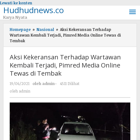
Lewati ke konten
Hudhudnews.co
Karya Nyata
Homepage
»
Nasional
»
Aksi Kekeransan Terhadap
Wartawan Kembali Terjadi, Pimred Media Online Tewas di
Tembak
Aksi Kekeransan Terhadap Wartawan
Kembali Terjadi, Pimred Media Online
Tewas di Tembak
19/06/2021
oleh
admin
-
4511 Dilihat
oleh
admin