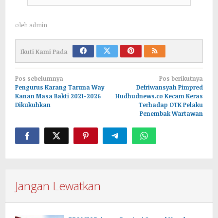
oleh
admin
Ikuti Kami Pada
Navigasi
Pos sebelumnya
Pos berikutnya
pos
Pengurus Karang Taruna Way
Defriwansyah Pimpred
Kanan Masa Bakti 2021-2026
Hudhudnews.co Kecam Keras
Dikukuhkan
Terhadap OTK Pelaku
Penembak Wartawan
Jangan Lewatkan