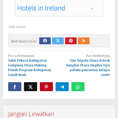
oleh
admin
Ikuti Kami Pada
Navigasi
Pos sebelumnya
Pos berikutnya
pos
Sakti Peksos Kabupaten
Tim Srigala Utara Polsek
Lampung Utara Dukung
Sungkai Utara ringkus tiga
Penuh Program Kabupaten
pelaku pencurian kelapa
Layak Anak.
sawit
Jangan Lewatkan