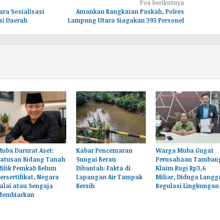
Pos berikutnya
ra Sosialisasi
Amankan Rangkaian Paskah, Polres
si Daerah
Lampung Utara Siagakan 393 Personel
uba Darurat Aset:
Kabar Pencemaran
Warga Muba Gugat
Ratusan Bidang Tanah
Sungai Berau
Perusahaan Tamban
Milik Pemkab Belum
Dibantah: Fakta di
Klaim Rugi Rp3,6
ersertifikat, Negara
Lapangan Air Tampak
Miliar, Diduga Langg
alai atau Sengaja
Bersih
Regulasi Lingkungan
Membiarkan