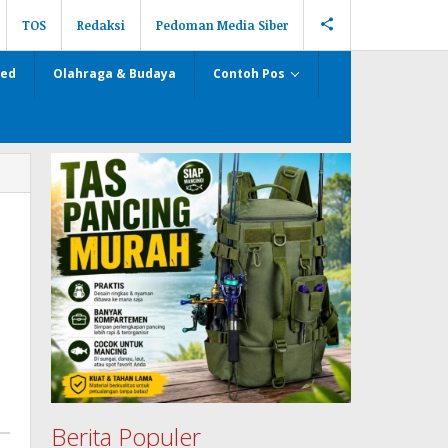
TOS
Redaksi
Pedoman Media Siber
zed
Olahraga & Budaya
Contoh Pos
Berita Populer