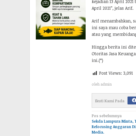
kejadian 13 April 202
April 2021”, jelas Arif.
Arif menambahkan, s
ini saya mau coba be
atau yang membidangi
Hingga berita ini di
Otoritas Jasa Keuang
ini.(*)
Post Views:
3,091
oleh
admin
Ikuti Kami Pada
Navigasi
Pos sebelumnya
Sekda Lampura Minta, 
pos
Refocusing Anggaran D
Media.