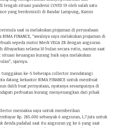
i tengah situasi pandemi COVID 19 oleh salah satu
nce yang berdomisili di Bandar Lampung, Kamis
u bermula saat ia melakukan pinjaman di perusahaan
a BIMA FINANCE, “awalnya saya melakukan pinjaman di
sebuah sepeda motor Merk VEGA ZR dengan angsuran
h dibayarkan selama 10 bulan secara rutin, namun saat
at situasi keuangan kurang baik saya melakukan
lan”, ujarnya.
i tunggakan ke-5 beberapa collector mendatangi
ta datang kekantor BIMA FINANCE untuk membuat
mun dalih buat pernyataan, nyatanya sesampainya di
endapati perbuatan kurang menyenangkan dari pihak
collector memaksa saya untuk memberikan
mbayar Rp. 285.000 sebanyak 6 angsuran, 1,7 juta untuk
uk denda padahal saat itu angsuran yg ke 6 yang saat