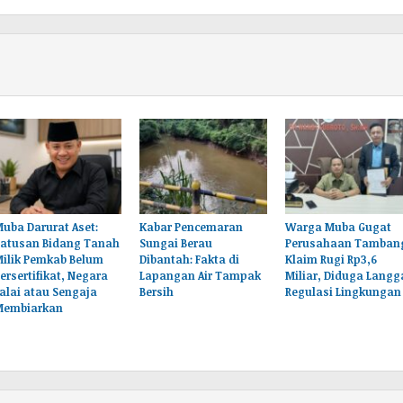
uba Darurat Aset:
Kabar Pencemaran
Warga Muba Gugat
Ratusan Bidang Tanah
Sungai Berau
Perusahaan Tamban
Milik Pemkab Belum
Dibantah: Fakta di
Klaim Rugi Rp3,6
ersertifikat, Negara
Lapangan Air Tampak
Miliar, Diduga Langg
alai atau Sengaja
Bersih
Regulasi Lingkungan
Membiarkan