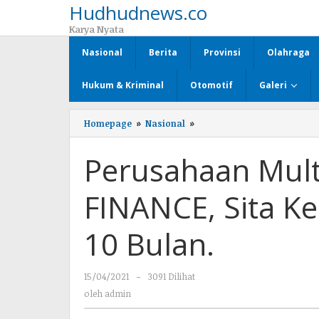
Hudhudnews.co
Lewati
ke
Karya Nyata
konten
Nasional
Berita
Provinsi
Olahraga
Hukum & Kriminal
Otomotif
Galeri
Homepage
»
Nasional
»
Perusahaan
Multifinance
BIMA
Perusahaan Mult
FINANCE,
Sita
Kendaraan
FINANCE, Sita K
Sudah
Bayar
10
10 Bulan.
Bulan.
15/04/2021
oleh
-
3091 Dilihat
admin
oleh
admin