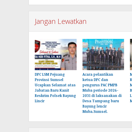
Jangan Lewatkan
DPC LSM Pejuang
Acara pelantikan
M
Provinsi Sumsel
ketua DPC dan
Ucapkan Selamat atas
pengurus PAC PMPB
Jabatan Baru Kanit
Muba periode 2026-
B
Reskrim Polsek Bayung
2031 di laksanakan di
L
Lincir
Desa Tampang baru
Bayung lencir
Muba.Sumsel.