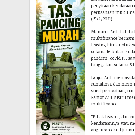
penyitaan kendaraan d
perusahaan multifina
(15/4/2021).
Menurut Arif, hal it
multifinance bernam
leasing bima untuk 
selama 16 bulan, suda
pandemi covid 19, sa
tunggakan selama 5 bu
Lanjut Arif, memasuk
rumahnya dan memin
surat pernyataan, na
kantor Arif Justru m
multifinance.
“Pihak leasing dan 
kendaraannya atau me
angsuran dan 1 jt unt