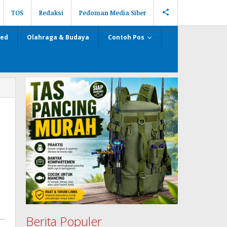
TOS
Redaksi
Pedoman Media Siber
zed
Olahraga & Budaya
Contoh Pos
Berita Populer