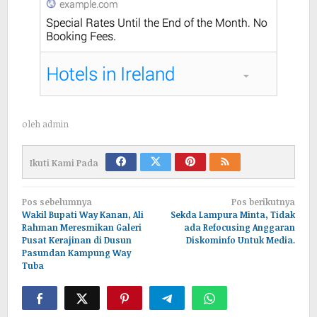
oleh
admin
Ikuti Kami Pada
Navigasi
Pos sebelumnya
Pos berikutnya
pos
Wakil Bupati Way Kanan, Ali
Sekda Lampura Minta, Tidak
Rahman Meresmikan Galeri
ada Refocusing Anggaran
Pusat Kerajinan di Dusun
Diskominfo Untuk Media.
Pasundan Kampung Way
Tuba