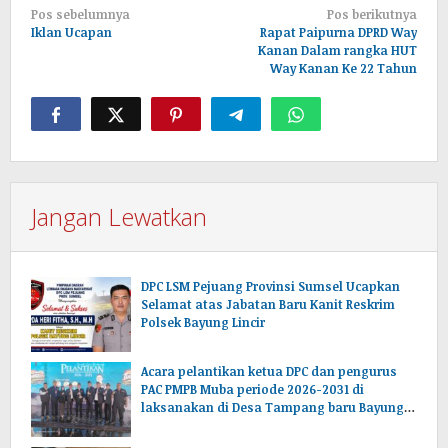
Navigasi
Pos sebelumnya
Pos berikutnya
pos
Iklan Ucapan
Rapat Paipurna DPRD Way
Kanan Dalam rangka HUT
Way Kanan Ke 22 Tahun
Jangan Lewatkan
DPC LSM Pejuang Provinsi Sumsel Ucapkan
Selamat atas Jabatan Baru Kanit Reskrim
Polsek Bayung Lincir
Acara pelantikan ketua DPC dan pengurus
PAC PMPB Muba periode 2026-2031 di
laksanakan di Desa Tampang baru Bayung
lencir Muba.Sumsel.