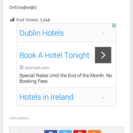
Defriw@w@n
Post Views:
3,648
oleh
admin