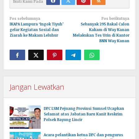
Ikuti Kami Pada
Navigasi
Pos sebelumnya
Pos berikutnya
pos
IKAPA Lampura ‘Ingok Tiyuh’
Sebanyak 295 Bakal Calon
gelar Kegiatan Sosial dan
Kakam di Way Kanan
Ziarah ke Makam Leluhur
Melakukan Tes Urin di Kantor
BNN Way Kanan
Jangan Lewatkan
DPC LSM Pejuang Provinsi Sumsel Ucapkan
Selamat atas Jabatan Baru Kanit Reskrim
Polsek Bayung Lincir
Acara pelantikan ketua DPC dan pengurus