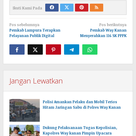
Ikuti Kami Pada
Navigasi
Pos sebelumnya
Pos berikutnya
pos
Pemkab Lampura Terapkan
Pemkab Way Kanan
Pelayanan Publik Digital
Menyerahkan 116 SK PPPK
Jangan Lewatkan
Polisi Amankan Pelaku dan Mobil Terios
Hitam Jaringan Sabu di Polres Way Kanan
Dukung Pelaksanaan Tugas Kepolisian,
Kapolres Way kanan Pimpin Upacara