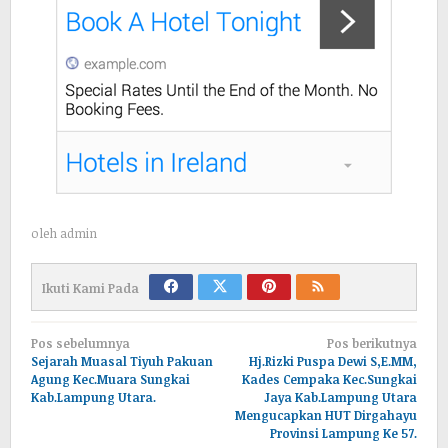
oleh
admin
Ikuti Kami Pada
Navigasi
Pos sebelumnya
Pos berikutnya
pos
Sejarah Muasal Tiyuh Pakuan
Hj.Rizki Puspa Dewi S,E.MM,
Agung Kec.Muara Sungkai
Kades Cempaka Kec.Sungkai
Kab.Lampung Utara.
Jaya Kab.Lampung Utara
Mengucapkan HUT Dirgahayu
Provinsi Lampung Ke 57.