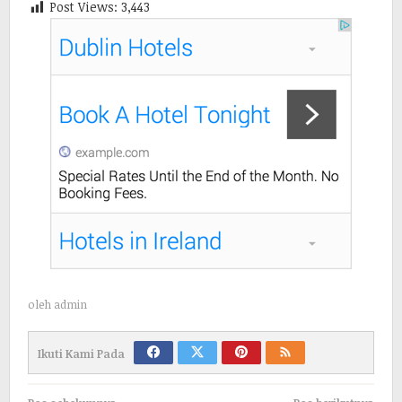
Post Views:
3,443
oleh
admin
Ikuti Kami Pada
Navigasi