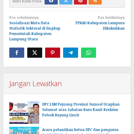
Ikuti Kami Pada
Navigasi
Pos sebelumnya
Pos berikutnya
pos
Sosialisasi Meta Data
TPKAD Kabupaten Lampura
Statistik Sektoral di lingkup
Dikukuhkan
Pemerintah Kabupaten
Lampung Utara
Jangan Lewatkan
DPC LSM Pejuang Provinsi Sumsel Ucapkan
Selamat atas Jabatan Baru Kanit Reskrim
Polsek Bayung Lincir
Acara pelantikan ketua DPC dan pengurus