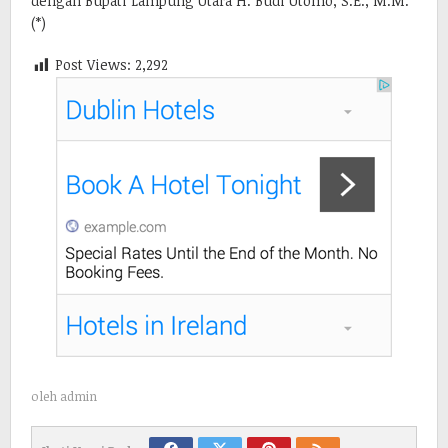
dengan Bupati Lampung Utara H. Budi Utomo, S.E., M.M.
(*)
Post Views:
2,292
oleh
admin