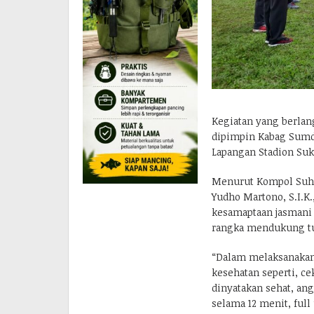
Kegiatan yang berlang
dipimpin Kabag Sumda
Lapangan Stadion Su
Menurut Kompol Suha
Yudho Martono, S.I.K.
kesamaptaan jasmani 
rangka mendukung tug
“Dalam melaksanakan 
kesehatan seperti, c
dinyatakan sehat, an
selama 12 menit, full 