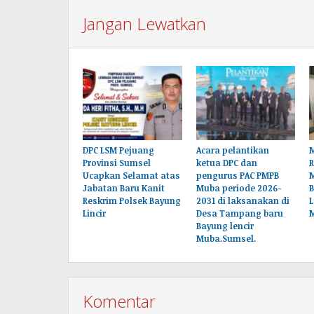
Jangan Lewatkan
DPC LSM Pejuang
Acara pelantikan
M
Provinsi Sumsel
ketua DPC dan
Ucapkan Selamat atas
pengurus PAC PMPB
Jabatan Baru Kanit
Muba periode 2026-
B
Reskrim Polsek Bayung
2031 di laksanakan di
L
Lincir
Desa Tampang baru
Bayung lencir
Muba.Sumsel.
Komentar