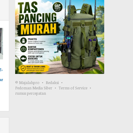
g,
ar
© Majalahpro
Redaksi
Pedoman Media Siber
Terms of Service
rumus percepatan