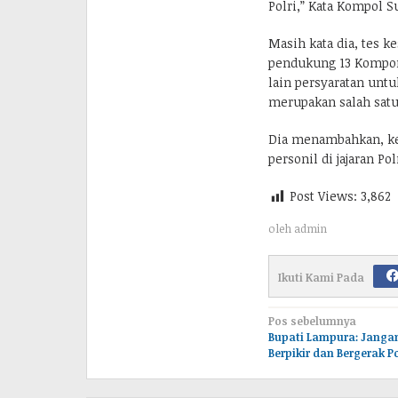
Polri,” Kata Kompol S
Masih kata dia, tes k
pendukung 13 Kompon
lain persyaratan untu
merupakan salah satu
Dia menambahkan, keg
personil di jajaran P
Post Views:
3,862
oleh
admin
Ikuti Kami Pada
Navigasi
Pos sebelumnya
Bupati Lampura: Jangan
pos
Berpikir dan Bergerak Po