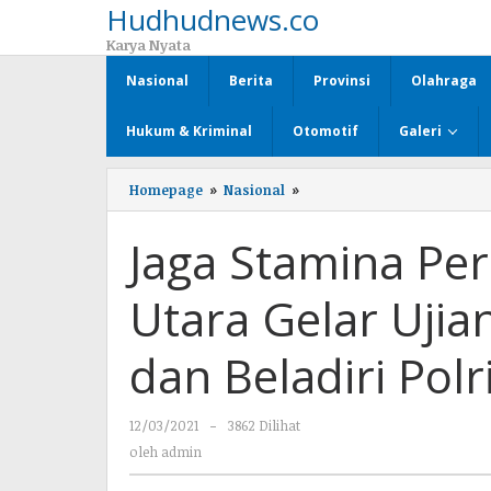
Hudhudnews.co
Lewati
ke
Karya Nyata
konten
Nasional
Berita
Provinsi
Olahraga
Hukum & Kriminal
Otomotif
Galeri
Homepage
»
Nasional
»
Jaga
Stamina
Personil,
Jaga Stamina Per
Polres
Lampung
Utara
Utara Gelar Uji
Gelar
Ujian
Kesamaptaan
dan Beladiri Polr
Jasmani
dan
Beladiri
12/03/2021
oleh
-
3862 Dilihat
Polri
admin
oleh
admin