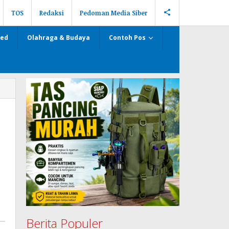
TOS
Redaksi
Pedoman Media Siber
zed
Olahraga & Budaya
Contoh Pos
i
Berita Populer