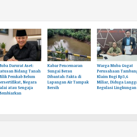
uba Darurat Aset:
Kabar Pencemaran
Warga Muba Gugat
Ratusan Bidang Tanah
Sungai Berau
Perusahaan Tamban
Milik Pemkab Belum
Dibantah: Fakta di
Klaim Rugi Rp3,6
ersertifikat, Negara
Lapangan Air Tampak
Miliar, Diduga Langg
alai atau Sengaja
Bersih
Regulasi Lingkungan
Membiarkan