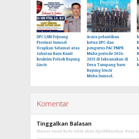
DPC LSM Pejuang
Acara pelantikan
M
Provinsi Sumsel
ketua DPC dan
Ucapkan Selamat atas
pengurus PAC PMPB
Jabatan Baru Kanit
Muba periode 2026-
B
Reskrim Polsek Bayung
2031 di laksanakan di
L
Lincir
Desa Tampang baru
Bayung lencir
Muba.Sumsel.
Komentar
Tinggalkan Balasan
Alamat email Anda tidak akan dipublikasikan.
Ruas y