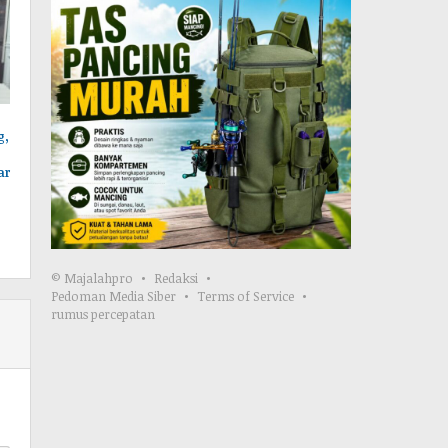
g,
ar
© Majalahpro
Redaksi
Pedoman Media Siber
Terms of Service
rumus percepatan