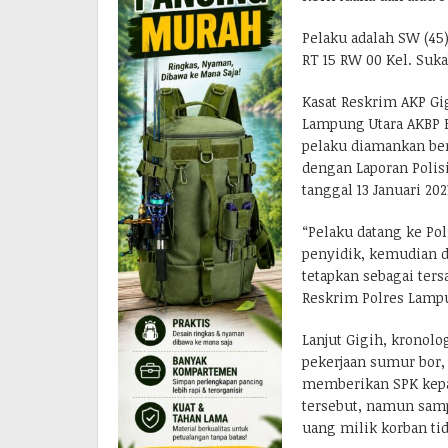
Pelaku adalah SW (45)
RT 15 RW 00 Kel. Suk
Kasat Reskrim AKP Gig
Lampung Utara AKBP B
pelaku diamankan be
dengan Laporan Polisi
tanggal 13 Januari 202
“Pelaku datang ke P
penyidik, kemudian d
tetapkan sebagai ters
Reskrim Polres Lampu
Lanjut Gigih, kronol
pekerjaan sumur bor,
memberikan SPK kepad
tersebut, namun sampa
uang milik korban ti