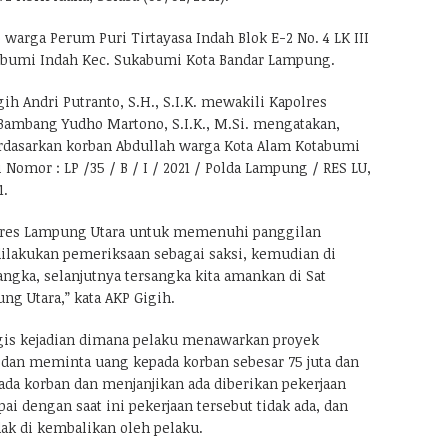
 warga Perum Puri Tirtayasa Indah Blok E-2 No. 4 LK III
abumi Indah Kec. Sukabumi Kota Bandar Lampung.
ih Andri Putranto, S.H., S.I.K. mewakili Kapolres
ambang Yudho Martono, S.I.K., M.Si. mengatakan,
rdasarkan korban Abdullah warga Kota Alam Kotabumi
 Nomor : LP /35 / B / I / 2021 / Polda Lampung / RES LU,
1.
olres Lampung Utara untuk memenuhi panggilan
ilakukan pemeriksaan sebagai saksi, kemudian di
angka, selanjutnya tersangka kita amankan di Sat
ng Utara,” kata AKP Gigih.
ogis kejadian dimana pelaku menawarkan proyek
 dan meminta uang kepada korban sebesar 75 juta dan
a korban dan menjanjikan ada diberikan pekerjaan
i dengan saat ini pekerjaan tersebut tidak ada, dan
dak di kembalikan oleh pelaku.