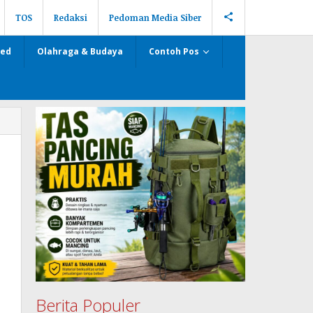
TOS
Redaksi
Pedoman Media Siber
zed
Olahraga & Budaya
Contoh Pos
Berita Populer