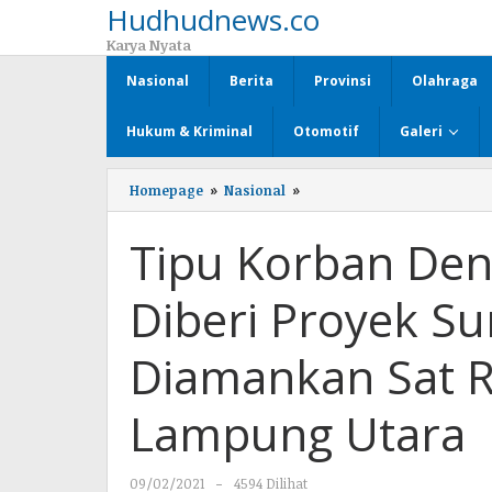
Hudhudnews.co
Lewati
ke
Karya Nyata
konten
Nasional
Berita
Provinsi
Olahraga
Hukum & Kriminal
Otomotif
Galeri
Homepage
»
Nasional
»
Tipu
Korban
Dengan
Tipu Korban Den
Dijanjikan
Akan
Diberi
Diberi Proyek S
Proyek
Sumur
Bor,
Diamankan Sat R
ASN
Diamankan
Sat
Lampung Utara
Reskrim
Polres
Lampung
09/02/2021
oleh
-
4594 Dilihat
Utara