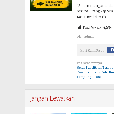
“Selain mengamankan
berupa 3 rangkap SPK,
Kasat Reskrim.(*)
Post Views:
4,594
oleh
admin
Ikuti Kami Pada
Navigasi
Pos sebelumnya
Gelar Penelitian Terhada
pos
Tim Puslitbang Polri Ku
Lampung Utara
Jangan Lewatkan