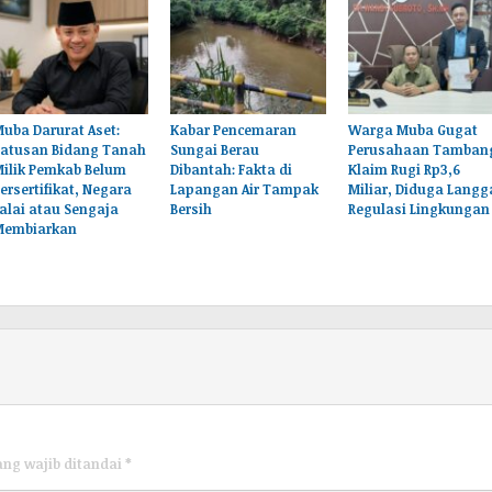
uba Darurat Aset:
Kabar Pencemaran
Warga Muba Gugat
Ratusan Bidang Tanah
Sungai Berau
Perusahaan Tamban
Milik Pemkab Belum
Dibantah: Fakta di
Klaim Rugi Rp3,6
ersertifikat, Negara
Lapangan Air Tampak
Miliar, Diduga Langg
alai atau Sengaja
Bersih
Regulasi Lingkungan
Membiarkan
ang wajib ditandai
*