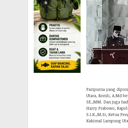
Paripurna yang dipi
Utara, Romli, A.Md b
SE.,MM. Dan juga had
Harry Prabowo, Kapo
S.I.K.,M.Si, Ketua Pe
Kakimal Lampung Uta