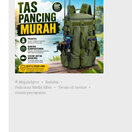
© Majalahpro
Redaksi
Pedoman Media Siber
Terms of Service
rumus percepatan