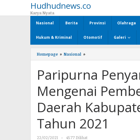
Hudhudnews.co
Lewati
ke
Karya Nyata
konten
Nasional
Berita
Provinsi
Olahraga
Hukum & Kriminal
Otomotif
Galeri
Homepage
»
Nasional
»
Paripurna
Penyampaian
BAMPEPERDA
Paripurna Peny
Mengenai
Pembentukan
Peraturan
Mengenai Pembe
Daerah
Kabupaten
Lampung
Daerah Kabupat
Utara
Tahun
2021
Tahun 2021
22/02/2021
oleh
-
4577 Dilihat