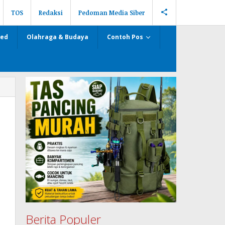
TOS
Redaksi
Pedoman Media Siber
zed
Olahraga & Budaya
Contoh Pos
Berita Populer