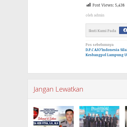
Post Views:
5,438
oleh
admin
Ikuti Kami Pada
Navigasi
Pos sebelumnya
D.P.C AJO’Indonesia Sil
pos
Kesbangpol Lampung U
Jangan Lewatkan