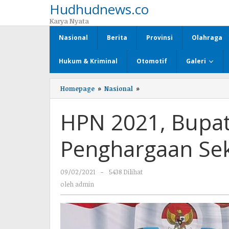
Hudhudnews.co
Lewati
ke
Karya Nyata
konten
Nasional
Berita
Provinsi
Olahraga
Hukum & Kriminal
Otomotif
Galeri
Homepage
»
Nasional
»
HPN
2021,
Bupati
HPN 2021, Bupat
Lampura
Terima
Penghargaan
Penghargaan Sek
Sektor
Wisata
Alam
09/02/2021
oleh
-
5438 Dilihat
admin
oleh
admin