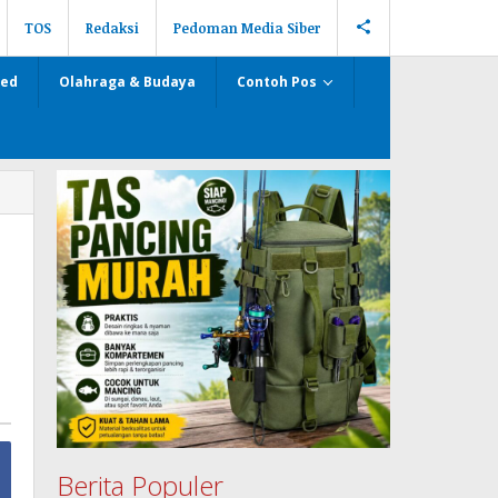
TOS
Redaksi
Pedoman Media Siber
zed
Olahraga & Budaya
Contoh Pos
Berita Populer