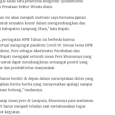
agai salah satu penerima anugerah Tjindarboemi
h Penataan Sektor Wisata Alam.
n ini akan menjadi motivasi saya bersama jajaran
 untuk semakin komit dalam mengembangkan dan
i kabupaten Lampung Utara,” kata Bupati.
 peringatan HPN Tahun ini berbeda karena
virtual mengingat pandemi Covid-19. Sesuai tema HPN
ndemi, Pers sebagai Akselerator Perubahan dan
Bupati mengajak seluruh insan Pers khususnya yang
 untuk dapat membangkitan semangat positif yang
 dan produktivitas masyarakat.
s harus berdiri di depan dalam menciptakan iklim yang
ajikan berita-berita yang menyesatkan apalagi sampai
asi bohong,” tandasnya.
harap insan pers di Lampura, khususnya para wartawan
I harus menjadi teladan saat melaksanakan tugas
ut kegiatan.