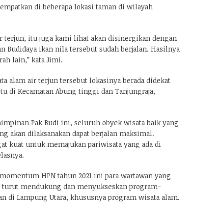
tempatkan di beberapa lokasi taman di wilayah
r terjun, itu juga kami lihat akan disinergikan dengan
an Budidaya ikan nila tersebut sudah berjalan. Hasilnya
ah lain,” kata Jimi.
ta alam air terjun tersebut lokasinya berada didekat
itu di Kecamatan Abung tinggi dan Tanjungraja,
mimpinan Pak Budi ini, seluruh obyek wisata baik yang
g akan dilaksanakan dapat berjalan maksimal.
at kuat untuk memajukan pariwisata yang ada di
elasnya.
m momentum HPN tahun 2021 ini para wartawan yang
I turut mendukung dan menyukseskan program-
 di Lampung Utara, khususnya program wisata alam.