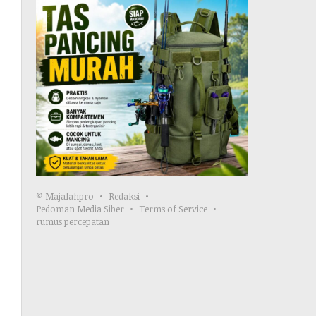
© Majalahpro
Redaksi
Pedoman Media Siber
Terms of Service
rumus percepatan