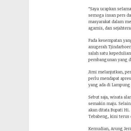
“Saya ucapkan selama
semoga insan pers da
masyarakat dalam me
agamis, dan sejahtera
Pada kesempatan yan
anugerah Tjindarboe
salah satu kepedulia
pembangunan yang di
Jimi melanjutkan, pe
perlu mendapat apres
yang ada di Lampung U
Sebut saja, wisata a
semakin maju. Selain 
akan ditata Bupati H
Tebabeng, kini terus 
Kemudian, Arung Jera