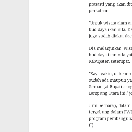
prasasti yang akan di
perkotaan.
”Untuk wisata alam ai
budidaya ikan nila. D
juga sudah diakui daer
Dia melanjutkan, wisa
budidaya ikan nila ya
Kabupaten setempat.
“Saya yakin, di kepe
sudah ada maupun yan
Semangat Bupati sang
Lampung Utara ini,” j
Jimi berharap, dala
tergabung dalam PW
program pembangunan
(*)