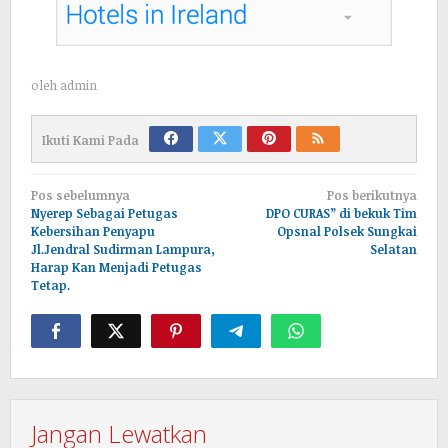
oleh
admin
Ikuti Kami Pada
Navigasi
Pos sebelumnya
Pos berikutnya
pos
Nyerep Sebagai Petugas
DPO CURAS” di bekuk Tim
Kebersihan Penyapu
Opsnal Polsek Sungkai
Jl.Jendral Sudirman Lampura,
Selatan
Harap Kan Menjadi Petugas
Tetap.
Jangan Lewatkan