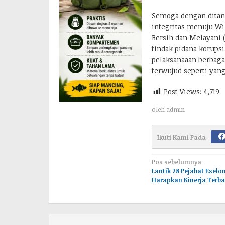
Semoga dengan dita
integritas menuju Wi
Bersih dan Melayani 
tindak pidana korup
pelaksanaaan berbaga
terwujud seperti yan
Post Views:
4,719
oleh
admin
Ikuti Kami Pada
Navigasi
Pos sebelumnya
Lantik 28 Pejabat Esel
pos
Harapkan Kinerja Terba