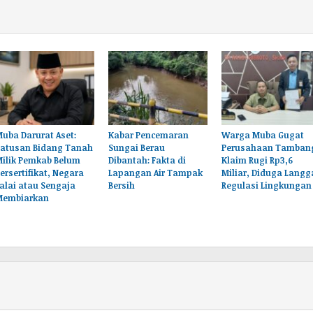
uba Darurat Aset:
Kabar Pencemaran
Warga Muba Gugat
Ratusan Bidang Tanah
Sungai Berau
Perusahaan Tamban
Milik Pemkab Belum
Dibantah: Fakta di
Klaim Rugi Rp3,6
ersertifikat, Negara
Lapangan Air Tampak
Miliar, Diduga Langg
alai atau Sengaja
Bersih
Regulasi Lingkungan
Membiarkan