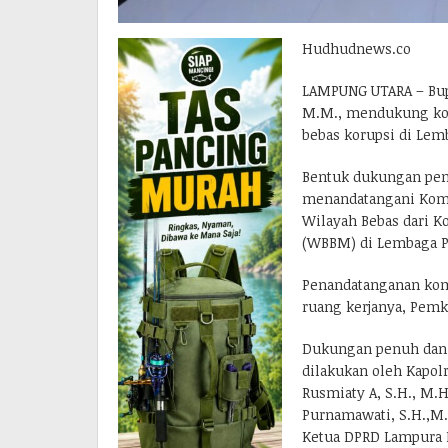
Hudhudnews.co
LAMPUNG UTARA – Bupa
M.M., mendukung ko
bebas korupsi di Lem
Bentuk dukungan penu
menandatangani Kom
Wilayah Bebas dari K
(WBBM) di Lembaga P
Penandatanganan kom
ruang kerjanya, Pemk
Dukungan penuh dan 
dilakukan oleh Kapol
Rusmiaty A, S.H., M.H
Purnamawati, S.H.,M.
Ketua DPRD Lampura 