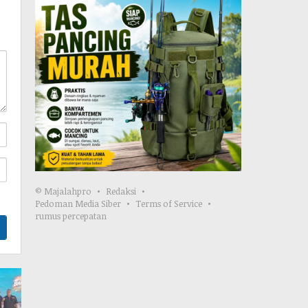
© Majalahpro
Redaksi
Pedoman Media Siber
Terms of Service
rumus percepatan