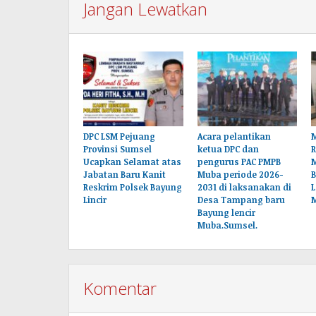
Jangan Lewatkan
DPC LSM Pejuang
Acara pelantikan
M
Provinsi Sumsel
ketua DPC dan
Ucapkan Selamat atas
pengurus PAC PMPB
Jabatan Baru Kanit
Muba periode 2026-
B
Reskrim Polsek Bayung
2031 di laksanakan di
L
Lincir
Desa Tampang baru
Bayung lencir
Muba.Sumsel.
Komentar