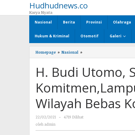
Hudhudnews.co
Lewati
ke
Karya Nyata
konten
Nasional
Berita
Provinsi
Olahraga
Hukum & Kriminal
Otomotif
Galeri
Homepage
»
Nasional
»
H.
Budi
Utomo,
H. Budi Utomo, 
S.E.,
M.M.
Dukung
Komitmen,Lampu
Komitmen,Lampura
Wujud
kan
Wilayah Bebas K
Menuju
Wilayah
Bebas
22/02/2021
oleh
-
4719 Dilihat
Korupsi
admin
oleh
admin