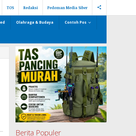
TOS
Redaksi
Pedoman Media Siber
zed
Olahraga & Budaya
Contoh Pos
Berita Populer