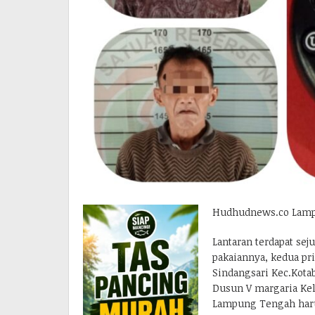
Hudhudnews.co Lamp
Lantaran terdapat se
pakaiannya, kedua pr
Sindangsari Kec.Kota
Dusun V margaria Ke
Lampung Tengah har