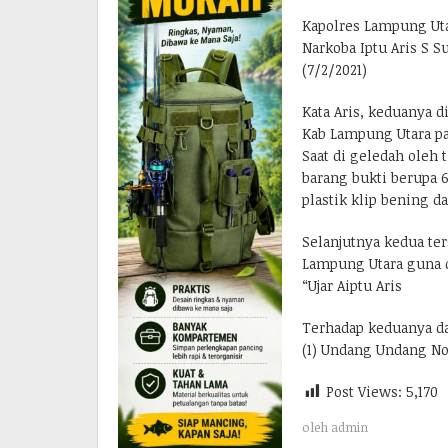
Kapolres Lampung Ut
Narkoba Iptu Aris S
(7/2/2021)
Kata Aris, keduanya d
Kab Lampung Utara pad
Saat di geledah oleh
barang bukti berupa 6
plastik klip bening d
Selanjutnya kedua ter
Lampung Utara guna 
“Ujar Aiptu Aris
Terhadap keduanya dapa
(1) Undang Undang No
Post Views:
5,170
oleh
admin