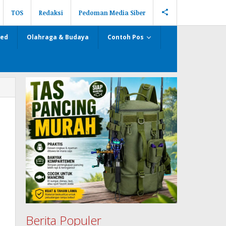
TOS
Redaksi
Pedoman Media Siber
zed
Olahraga & Budaya
Contoh Pos
Berita Populer