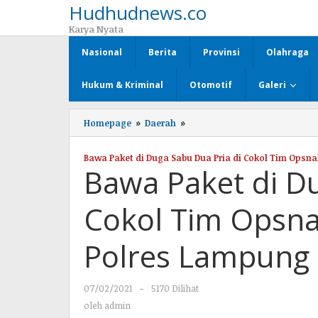
Hudhudnews.co
Lewati
ke
Karya Nyata
konten
Nasional
Berita
Provinsi
Olahraga
Hukum & Kriminal
Otomotif
Galeri
Homepage
»
Daerah
»
Bawa
Paket
di
Bawa Paket di Duga Sabu Dua Pria di Cokol Tim Opsn
Duga
Bawa Paket di Du
Sabu
Dua
Pria
Cokol Tim Opsna
di
Cokol
Tim
Polres Lampung 
Opsnal
Satres
Narkoba
07/02/2021
oleh
-
5170 Dilihat
Polres
admin
Lampung
oleh
admin
Utara