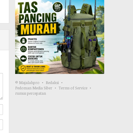
© Majalahpro
Redaksi
Pedoman Media Siber
Terms of Service
rumus percepatan