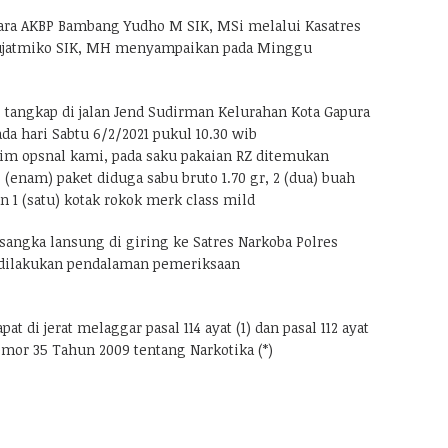
ara AKBP Bambang Yudho M SIK, MSi melalui Kasatres
 Sujatmiko SIK, MH menyampaikan pada Minggu
i tangkap di jalan Jend Sudirman Kelurahan Kota Gapura
a hari Sabtu 6/2/2021 pukul 10.30 wib
 tim opsnal kami, pada saku pakaian RZ ditemukan
 (enam) paket diduga sabu bruto 1.70 gr, 2 (dua) buah
an 1 (satu) kotak rokok merk class mild
sangka lansung di giring ke Satres Narkoba Polres
dilakukan pendalaman pemeriksaan
t di jerat melaggar pasal 114 ayat (1) dan pasal 112 ayat
mor 35 Tahun 2009 tentang Narkotika (*)