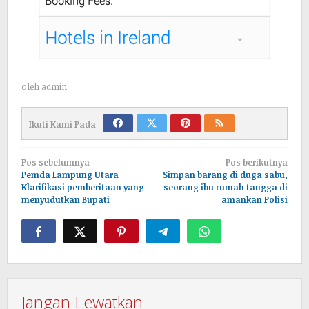
oleh
admin
Ikuti Kami Pada
Navigasi
Pos sebelumnya
Pos berikutnya
pos
Pemda Lampung Utara
Simpan barang di duga sabu,
Klarifikasi pemberitaan yang
seorang ibu rumah tangga di
menyudutkan Bupati
amankan Polisi
Jangan Lewatkan