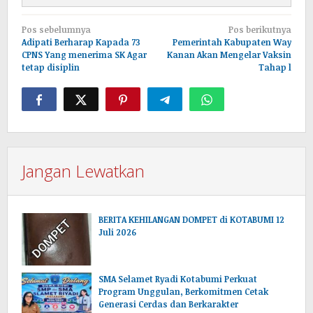
Navigasi
Pos sebelumnya
Pos berikutnya
pos
Adipati Berharap Kapada 73
Pemerintah Kabupaten Way
CPNS Yang menerima SK Agar
Kanan Akan Mengelar Vaksin
tetap disiplin
Tahap l
Jangan Lewatkan
BERITA KEHILANGAN DOMPET di KOTABUMI 12
Juli 2026
SMA Selamet Ryadi Kotabumi Perkuat
Program Unggulan, Berkomitmen Cetak
Generasi Cerdas dan Berkarakter