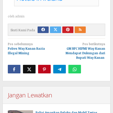
oleh
admin
Ikuti Kami Pada
Navigasi
Pos sebelumnya
Pos berikutnya
pos
Polres Way Kanan Razia
GM BPC HIPMI Way Kanan
Illegal Mining
Mendapat Dukungan dari
Bupati Way Kanan
Jangan Lewatkan
Polisi Amankan Pelaku dan Mobil Terios