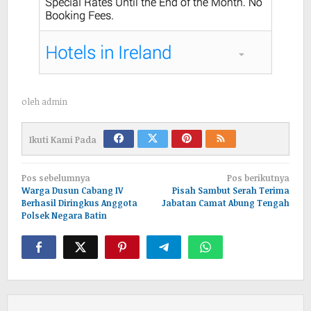
oleh
admin
Ikuti Kami Pada
Navigasi
Pos sebelumnya
Pos berikutnya
pos
Warga Dusun Cabang IV
Pisah Sambut Serah Terima
Berhasil Diringkus Anggota
Jabatan Camat Abung Tengah
Polsek Negara Batin