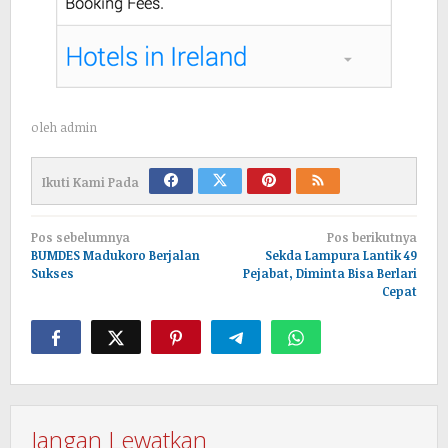
oleh
admin
Ikuti Kami Pada
Navigasi
Pos sebelumnya
Pos berikutnya
pos
BUMDES Madukoro Berjalan
Sekda Lampura Lantik 49
Sukses
Pejabat, Diminta Bisa Berlari
Cepat
Jangan Lewatkan