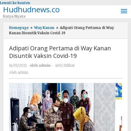
Lewati ke konten
Hudhudnews.co
Karya Nyata
Homepage
»
Way Kanan
»
Adipati Orang Pertama di Way
Kanan Disuntik Vaksin Covid-19
Adipati Orang Pertama di Way Kanan
Disuntik Vaksin Covid-19
14/01/2021
oleh
admin
-
4051 Dilihat
oleh
admin