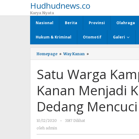
Hudhudnews.co
Lewati
ke
Karya Nyata
konten
Nasional
Berita
Provinsi
Olahraga
Hukum & Kriminal
Otomotif
Galeri
Homepage
»
Way Kanan
»
Satu
Warga
Kampung
Satu Warga Kam
Negara
Sakti
Way
Kanan Menjadi 
Kanan
Menjadi
Korban
Dedang Mencuci
Penusukan
Saat
Dedang
10/12/2020
oleh
-
3187 Dilihat
Mencuci
admin
Motor
oleh
admin