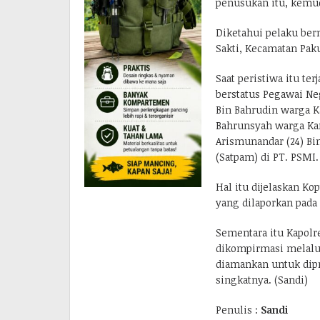
penusukan itu, kemud
Diketahui pelaku be
Sakti, Kecamatan Pak
Saat peristiwa itu ter
berstatus Pegawai Neg
Bin Bahrudin warga K
Bahrunsyah warga Kam
Arismunandar (24) Bi
(Satpam) di PT. PSMI.
Hal itu dijelaskan Ko
yang dilaporkan pada 
Sementara itu Kapolr
dikompirmasi melalu
diamankan untuk dipr
singkatnya. (Sandi)
Penulis :
Sandi