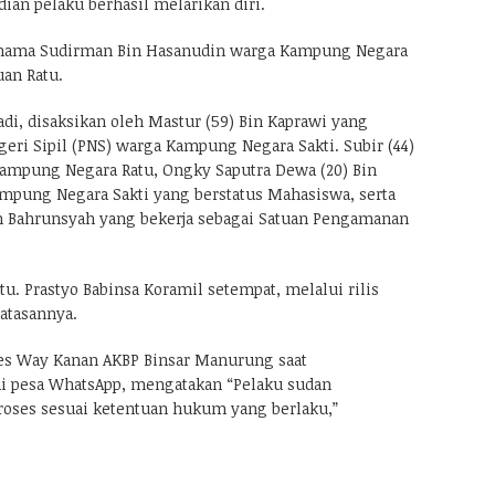
ian pelaku berhasil melarikan diri.
rnama Sudirman Bin Hasanudin warga Kampung Negara
uan Ratu.
jadi, disaksikan oleh Mastur (59) Bin Kaprawi yang
eri Sipil (PNS) warga Kampung Negara Sakti. Subir (44)
ampung Negara Ratu, Ongky Saputra Dewa (20) Bin
pung Negara Sakti yang berstatus Mahasiswa, serta
n Bahrunsyah yang bekerja sebagai Satuan Pengamanan
ptu. Prastyo Babinsa Koramil setempat, melalui rilis
atasannya.
es Way Kanan AKBP Binsar Manurung saat
i pesa WhatsApp, mengatakan “Pelaku sudan
oses sesuai ketentuan hukum yang berlaku,”