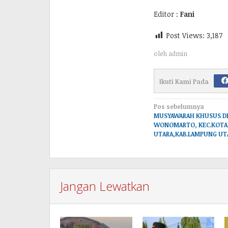
Editor :
Fani
Post Views:
3,187
oleh
admin
Ikuti Kami Pada
Navigasi
Pos sebelumnya
MUSYAWARAH KHUSUS D
pos
WONOMARTO, KEC.KOTA
UTARA,KAB.LAMPUNG UT
Jangan Lewatkan