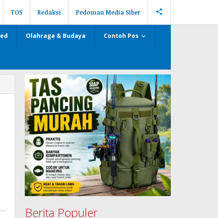
TOS
Redaksi
Pedoman Media Siber
zed
Olahraga & Budaya
Contoh Pos
Berita Populer