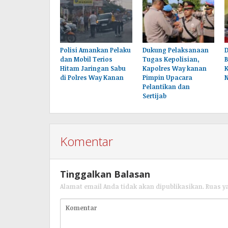
Polisi Amankan Pelaku
Dukung Pelaksanaan
dan Mobil Terios
Tugas Kepolisian,
B
Hitam Jaringan Sabu
Kapolres Way kanan
K
di Polres Way Kanan
Pimpin Upacara
Pelantikan dan
Sertijab
Komentar
Tinggalkan Balasan
Alamat email Anda tidak akan dipublikasikan.
Ruas y