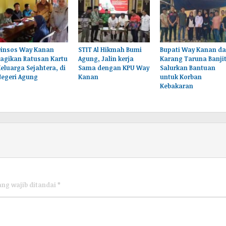
Dinsos Way Kanan
STIT Al Hikmah Bumi
Bupati Way Kanan d
agikan Ratusan Kartu
Agung, Jalin kerja
Karang Taruna Banji
eluarga Sejahtera, di
Sama dengan KPU Way
Salurkan Bantuan
Negeri Agung
Kanan
untuk Korban
Kebakaran
ang wajib ditandai
*