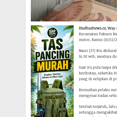
Hudhudnews.co,
Way 
Kecamatan Pakuon Ra
motor, Kamis (10/12/2
Nasir (37) Bin Abdur
16.30 wib, awalnya di
Saat itu pula tanpa di
keributan, seketika i
yang di selipkan di p
Kemudian pelaku menu
mengenai badan sehin
Setelah terjatuh, lal
sehingga mengakibat