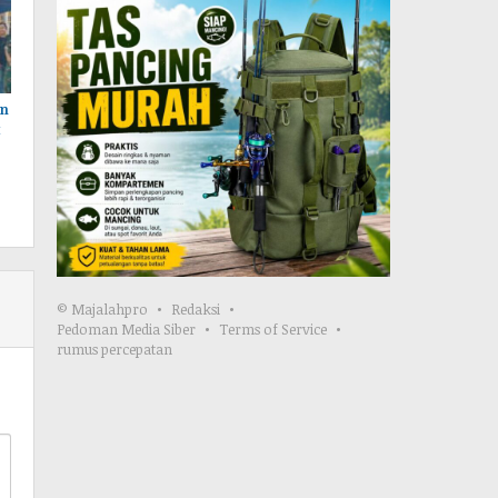
an
t
© Majalahpro
Redaksi
Pedoman Media Siber
Terms of Service
rumus percepatan