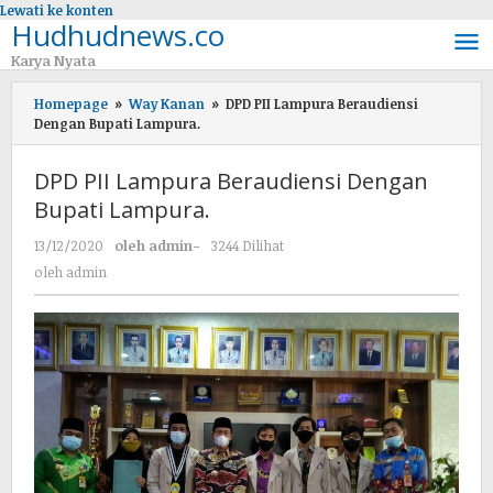
Lewati ke konten
Hudhudnews.co
Karya Nyata
Homepage
»
Way Kanan
»
DPD PII Lampura Beraudiensi
Dengan Bupati Lampura.
DPD PII Lampura Beraudiensi Dengan
Bupati Lampura.
13/12/2020
oleh
admin
-
3244 Dilihat
oleh
admin