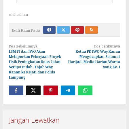
oleh
admin
Ikuti Kami Pada
Navigasi
Pos sebelumnya
Pos berikutnya
pos
LSM PI dan IWO Akan
Ketua PD IWO Way Kanan
Melaporkan Pekerjaan Proyek
Mengucapkan Selamat
Fisik Peningkatan Ruas Jalan
Harijadi Media Harian Warna
Serupa Indah-Tajab Way
yang Ke-1
Kanan ke Kejati dan Polda
Lampung
Jangan Lewatkan