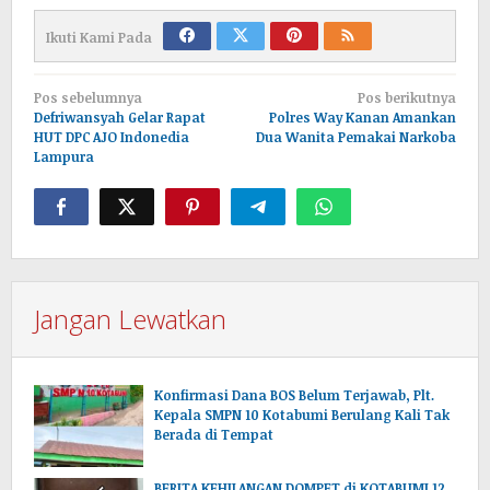
Ikuti Kami Pada
Navigasi
Pos sebelumnya
Pos berikutnya
pos
Defriwansyah Gelar Rapat
Polres Way Kanan Amankan
HUT DPC AJO Indonedia
Dua Wanita Pemakai Narkoba
Lampura
Jangan Lewatkan
Konfirmasi Dana BOS Belum Terjawab, Plt.
Kepala SMPN 10 Kotabumi Berulang Kali Tak
Berada di Tempat
BERITA KEHILANGAN DOMPET di KOTABUMI 12