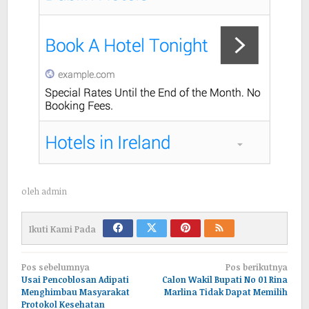
oleh
admin
Ikuti Kami Pada
Navigasi
Pos sebelumnya
Pos berikutnya
pos
Usai Pencoblosan Adipati
Calon Wakil Bupati No 01 Rina
Menghimbau Masyarakat
Marlina Tidak Dapat Memilih
Protokol Kesehatan