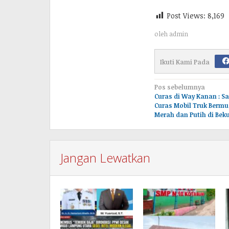
Post Views:
8,169
oleh
admin
Ikuti Kami Pada
Navigasi
Pos sebelumnya
Curas di Way Kanan : S
pos
Curas Mobil Truk Berm
Merah dan Putih di Bek
Jangan Lewatkan