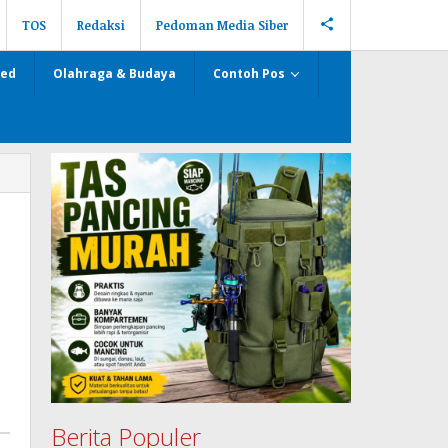
TOS
Redaksi
Pedoman Media Siber
zed
Olahraga & Budaya
Contoh Pos
Berita Populer