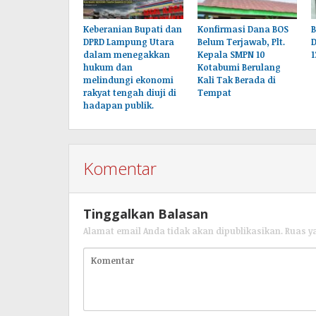
Keberanian Bupati dan
Konfirmasi Dana BOS
DPRD Lampung Utara
Belum Terjawab, Plt.
dalam menegakkan
Kepala SMPN 10
1
hukum dan
Kotabumi Berulang
melindungi ekonomi
Kali Tak Berada di
rakyat tengah diuji di
Tempat
hadapan publik.
Komentar
Tinggalkan Balasan
Alamat email Anda tidak akan dipublikasikan.
Ruas y