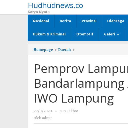
Hudhudnews.co
Lewati
ke
Karya Nyata
konten
Nasional
Berita
Provinsi
Olahraga
Hukum & Kriminal
Otomotif
Galeri
Homepage
»
Daerah
»
Pemprov
Lampung
dan
Pemprov Lampu
Pemkot
Bandarlampung
Apresiasi
Bandarlampung 
RAKERWIL
IWO
Lampung
IWO Lampung
27/11/2020
oleh
-
8169 Dilihat
admin
oleh
admin