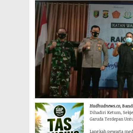
Hudhudnews.co,
Band
Dihadiri Ketum, Sekj
Garuda Terdepan Unt
Langkah pewarta medi