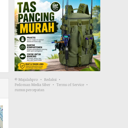
© Majalahpro
Redaksi
Pedoman Media Siber
Terms of Service
rumus percepatan