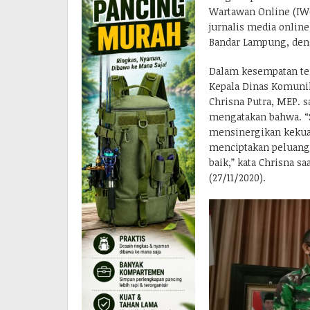
Wartawan Online (IWO
jurnalis media onlin
Bandar Lampung, deng
Dalam kesempatan te
Kepala Dinas Komunik
Chrisna Putra, MEP.
mengatakan bahwa. “
mensinergikan kekua
menciptakan peluang
baik,” kata Chrisna 
(27/11/2020).