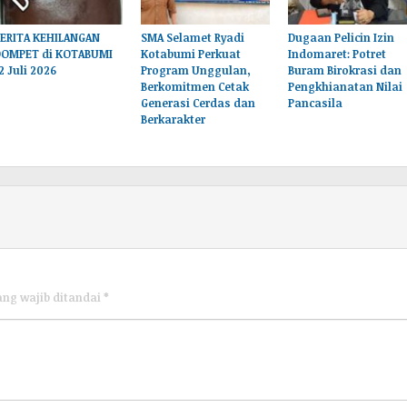
BERITA KEHILANGAN
SMA Selamet Ryadi
Dugaan Pelicin Izin
DOMPET di KOTABUMI
Kotabumi Perkuat
Indomaret: Potret
2 Juli 2026
Program Unggulan,
Buram Birokrasi dan
Berkomitmen Cetak
Pengkhianatan Nilai
Generasi Cerdas dan
Pancasila
Berkarakter
ang wajib ditandai
*