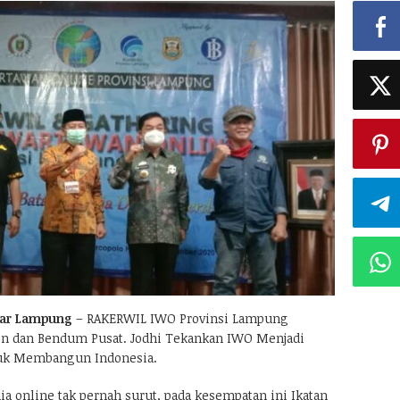
ar Lampung
– RAKERWIL IWO Provinsi Lampung
en dan Bendum Pusat. Jodhi Tekankan IWO Menjadi
uk Membangun Indonesia.
a online tak pernah surut, pada kesempatan ini Ikatan