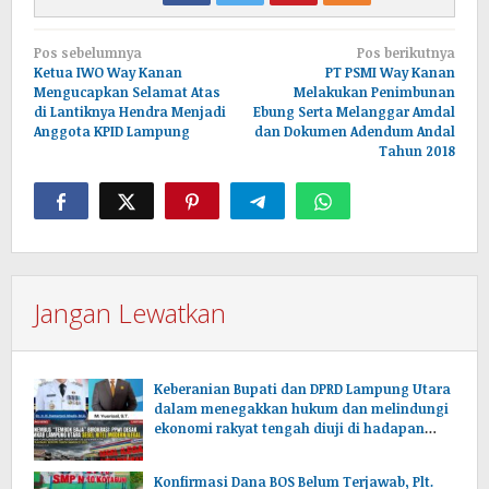
Navigasi
Pos sebelumnya
Pos berikutnya
pos
Ketua IWO Way Kanan
PT PSMI Way Kanan
Mengucapkan Selamat Atas
Melakukan Penimbunan
di Lantiknya Hendra Menjadi
Ebung Serta Melanggar Amdal
Anggota KPID Lampung
dan Dokumen Adendum Andal
Tahun 2018
Jangan Lewatkan
Keberanian Bupati dan DPRD Lampung Utara
dalam menegakkan hukum dan melindungi
ekonomi rakyat tengah diuji di hadapan
publik.
Konfirmasi Dana BOS Belum Terjawab, Plt.