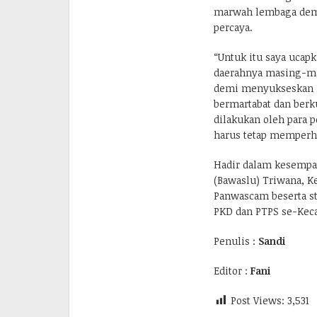
marwah lembaga demi 
percaya.
“Untuk itu saya ucap
daerahnya masing-mas
demi menyukseskan P
bermartabat dan berku
dilakukan oleh para 
harus tetap memperha
Hadir dalam kesempa
(Bawaslu) Triwana, K
Panwascam beserta st
PKD dan PTPS se-Kec
Penulis :
Sandi
Editor :
Fani
Post Views:
3,531