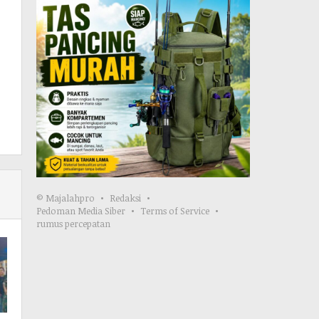
© Majalahpro
Redaksi
Pedoman Media Siber
Terms of Service
rumus percepatan