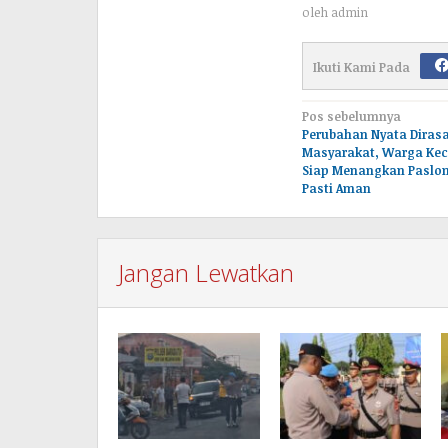
oleh
admin
Ikuti Kami Pada
Navigasi
Pos sebelumnya
Perubahan Nyata Diras
pos
Masyarakat, Warga Kec
Siap Menangkan Paslon
Pasti Aman
Jangan Lewatkan