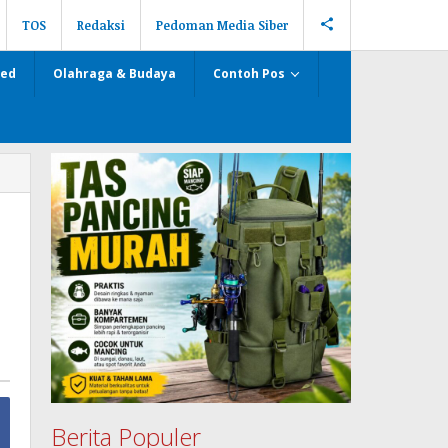
TOS
Redaksi
Pedoman Media Siber
zed
Olahraga & Budaya
Contoh Pos
.
Berita Populer