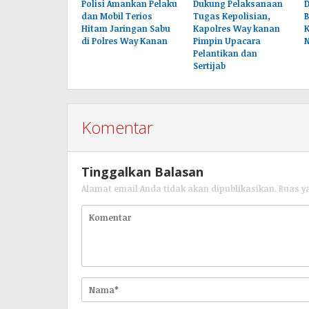
Polisi Amankan Pelaku
Dukung Pelaksanaan
dan Mobil Terios
Tugas Kepolisian,
B
Hitam Jaringan Sabu
Kapolres Way kanan
K
di Polres Way Kanan
Pimpin Upacara
Pelantikan dan
Sertijab
Komentar
Tinggalkan Balasan
Alamat email Anda tidak akan dipublikasikan.
Ruas y