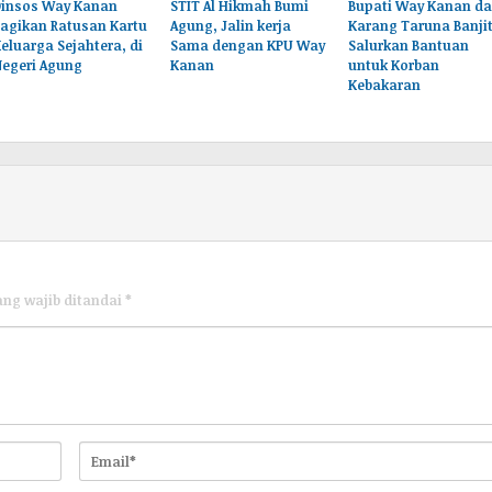
Dinsos Way Kanan
STIT Al Hikmah Bumi
Bupati Way Kanan d
agikan Ratusan Kartu
Agung, Jalin kerja
Karang Taruna Banji
eluarga Sejahtera, di
Sama dengan KPU Way
Salurkan Bantuan
Negeri Agung
Kanan
untuk Korban
Kebakaran
ang wajib ditandai
*