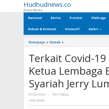
Hudhudnews.co
Lewati
ke
Karya Nyata
konten
Nasional
Berita
Provinsi
Olahraga
Hukum & Kriminal
Otomotif
Galeri
Homepage
»
Daerah
»
Terkait
Covid-
19
Terkait Covid-19
Ini
pendapat
Wakil
Ketua Lembaga 
Ketua
Lembaga
Ekonomi
Syariah Jerry Lu
dan
Keuangan
Syariah
07/10/2020
oleh
-
7557 Dilihat
Jerry
admin
Lumelle
oleh
admin