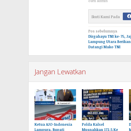
oleh
admin
Ikuti Kami Pada
Navigasi
Pos sebelumnya
Dirgahayu TNI ke-75, Ja
pos
Lampung Utara Berikan 
Datangi Mako TNI
Jangan Lewatkan
Ketua AJO-Indonesia
Polda Kalsel
D
Lampura, Bupati
Musnahkan 172,5 Kg
M