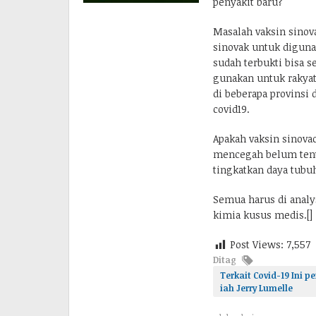
penyakit baru?
Masalah vaksin sinov
sinovak untuk diguna
sudah terbukti bisa 
gunakan untuk rakyat 
di beberapa provinsi 
covid19.
Apakah vaksin sinova
mencegah belum tent
tingkatkan daya tub
Semua harus di analy
kimia kusus medis.[]
Post Views:
7,557
Ditag
Terkait Covid-19 Ini
iah Jerry Lumelle