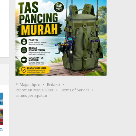
© Majalahpro
Redaksi
Pedoman Media Siber
Terms of Service
rumus percepatan
an