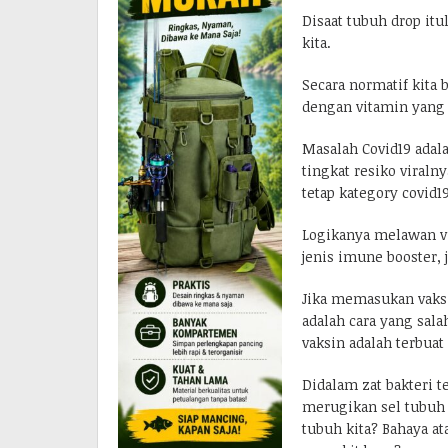
Disaat tubuh drop itu
kita.
Secara normatif kita 
dengan vitamin yang 
Masalah Covid19 adala
tingkat resiko viraln
tetap kategory covid19
Logikanya melawan vi
jenis imune booster, 
Jika memasukan vaksi
adalah cara yang sal
vaksin adalah terbuat
Didalam zat bakteri 
merugikan sel tubuh 
tubuh kita? Bahaya at