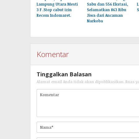
Lampung Utara Mesti
Sabu dan 556 Ekstasi,
3 F .Stop cabut izin
Selamatkan 863 Ribu
Recom Indomaret.
Jiwa dari Ancaman
Narkoba
Komentar
Tinggalkan Balasan
Alamat email Anda tidak akan dipublikasikan.
Ruas y