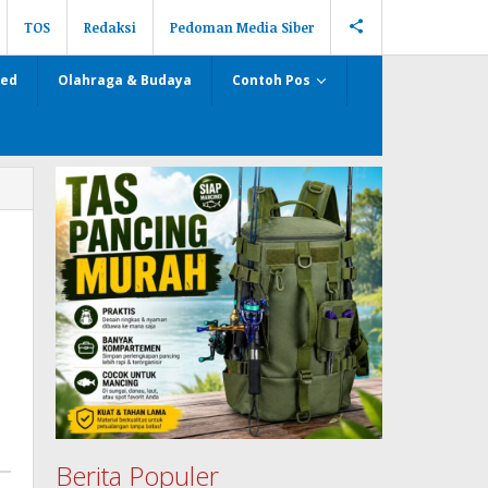
TOS
Redaksi
Pedoman Media Siber
zed
Olahraga & Budaya
Contoh Pos
Berita Populer