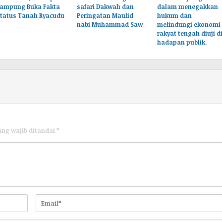
Lampung Buka Fakta
safari Dakwah dan
dalam menegakkan
Status Tanah Ryacudu
Peringatan Maulid
hukum dan
nabi Muhammad Saw
melindungi ekonomi
rakyat tengah diuji d
hadapan publik.
ang wajib ditandai
*