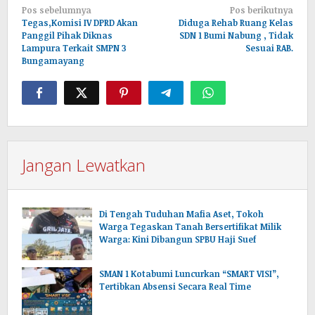
Navigasi
Pos sebelumnya
Pos berikutnya
pos
Tegas,Komisi IV DPRD Akan
Diduga Rehab Ruang Kelas
Panggil Pihak Diknas
SDN 1 Bumi Nabung , Tidak
Lampura Terkait SMPN 3
Sesuai RAB.
Bungamayang
Jangan Lewatkan
Di Tengah Tuduhan Mafia Aset, Tokoh
Warga Tegaskan Tanah Bersertifikat Milik
Warga: Kini Dibangun SPBU Haji Suef
SMAN 1 Kotabumi Luncurkan “SMART VISI”,
Tertibkan Absensi Secara Real Time