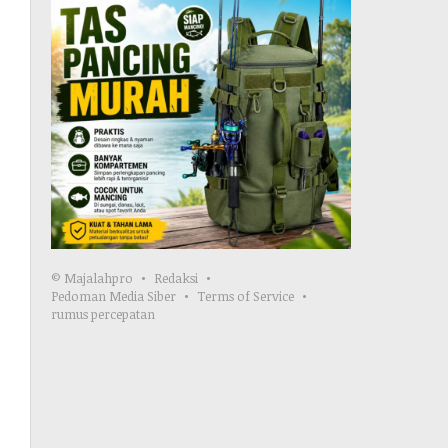
© Majalahpro
Redaksi
Pedoman Media Siber
Terms of Service
rumus percepatan