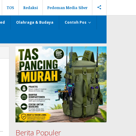
TOS
Redaksi
Pedoman Media Siber
zed
Olahraga & Budaya
Contoh Pos
Berita Populer