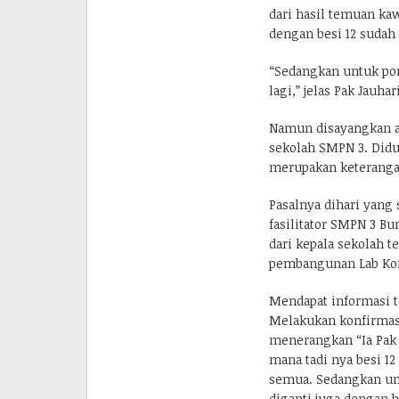
dari hasil temuan ka
dengan besi 12 sudah
“Sedangkan untuk pon
lagi,” jelas Pak Jauha
Namun disayangkan ap
sekolah SMPN 3. Didug
merupakan keterangan
Pasalnya dihari yang
fasilitator SMPN 3 B
dari kepala sekolah 
pembangunan Lab Kom
Mendapat informasi t
Melakukan konfirmasi
menerangkan “Ia Pak 
mana tadi nya besi 12
semua. Sedangkan unt
diganti juga dengan 