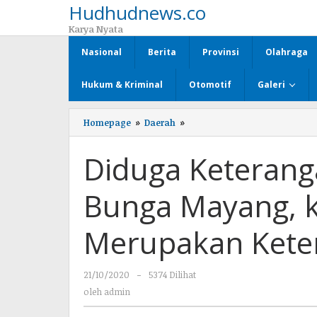
Hudhudnews.co
Lewati
ke
Karya Nyata
konten
Nasional
Berita
Provinsi
Olahraga
Hukum & Kriminal
Otomotif
Galeri
Homepage
»
Daerah
»
Diduga
Keterangan
Kapsek
Diduga Keteran
SMPN
3
Bunga
Bunga Mayang, k
Mayang,
kepada
Inspektorat
Merupakan Kete
Merupakan
Keterangan
Palsu
21/10/2020
oleh
-
5374 Dilihat
admin
oleh
admin