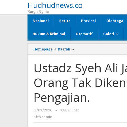
Hudhudnews.co
Lewati
ke
Karya Nyata
konten
Nasional
Berita
Provinsi
Olahraga
Hukum & Kriminal
Otomotif
Galeri
Homepage
»
Daerah
»
Ustadz
Syeh
Ali
Ustadz Syeh Ali 
Jaber
Ditikam
Oleh
Orang Tak Dikena
Orang
Tak
Dikenal,
Pengajian.
Saat
mengisi
Pengajian.
13/09/2020
oleh
-
7386 Dilihat
admin
oleh
admin