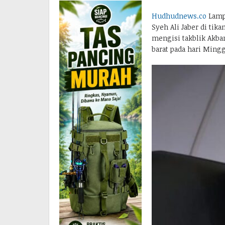
Hudhudnews.co
Lampu
Syeh Ali Jaber di tik
mengisi takblik Akbar
barat pada hari Mingg