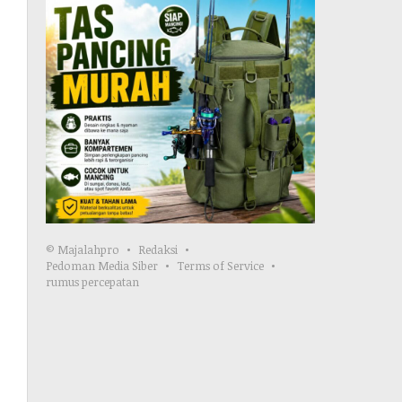
© Majalahpro
Redaksi
Pedoman Media Siber
Terms of Service
rumus percepatan