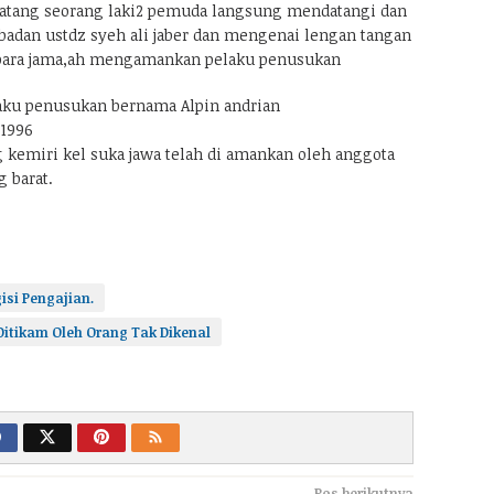
 datang seorang laki2 pemuda langsung mendatangi dan
adan ustdz syeh ali jaber dan mengenai lengan tangan
para jama,ah mengamankan pelaku penusukan
aku penusukan bernama Alpin andrian
 1996
g kemiri kel suka jawa telah di amankan oleh anggota
 barat.
isi Pengajian.
 Ditikam Oleh Orang Tak Dikenal
Pos berikutnya