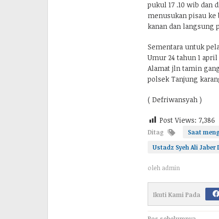
pukul 17 .10 wib dan
menusukan pisau ke b
kanan dan langsung 
Sementara untuk pel
Umur 24 tahun 1 april
Alamat jln tamin gan
polsek Tanjung karang
( Defriwansyah )
Post Views:
7,386
Ditag
Saat meng
Ustadz Syeh Ali Jaber
oleh
admin
Ikuti Kami Pada
Pos sebelumnya