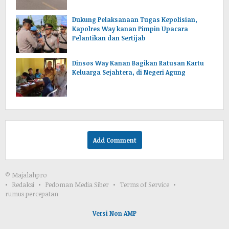
Dukung Pelaksanaan Tugas Kepolisian,
Kapolres Way kanan Pimpin Upacara
Pelantikan dan Sertijab
Dinsos Way Kanan Bagikan Ratusan Kartu
Keluarga Sejahtera, di Negeri Agung
Add Comment
© Majalahpro
Redaksi
Pedoman Media Siber
Terms of Service
rumus percepatan
Versi Non AMP