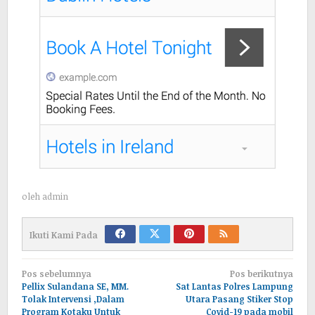
oleh
admin
Ikuti Kami Pada
Navigasi
Pos sebelumnya
Pos berikutnya
pos
Pellix Sulandana SE, MM.
Sat Lantas Polres Lampung
Tolak Intervensi ,Dalam
Utara Pasang Stiker Stop
Program Kotaku Untuk
Covid-19 pada mobil