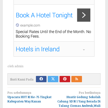
oleh
admin
Ikuti Kami Pada
Navigasi
Pos sebelumnya
Pos berikutnya
pos
Upacara HUT RI Ke-75 Tingkat
Huatir Gedung Sekolah
Kabupaten Way Kanan
Cabang SD N 1 Yang Berada Di
Talang Ciomas Ambruk,Wali