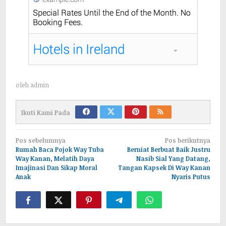
oleh
admin
Ikuti Kami Pada
Navigasi
Pos sebelumnya
Pos berikutnya
pos
Rumah Baca Pojok Way Tuba
Berniat Berbuat Baik Justru
Way Kanan, Melatih Daya
Nasib Sial Yang Datang,
Imajinasi Dan Sikap Moral
Tangan Kapsek Di Way Kanan
Anak
Nyaris Putus