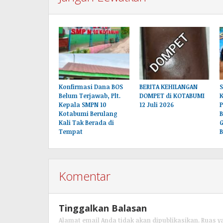
Konfirmasi Dana BOS
BERITA KEHILANGAN
S
Belum Terjawab, Plt.
DOMPET di KOTABUMI
Kepala SMPN 10
12 Juli 2026
Kotabumi Berulang
Kali Tak Berada di
G
Tempat
B
Komentar
Tinggalkan Balasan
Alamat email Anda tidak akan dipublikasikan.
Ruas y