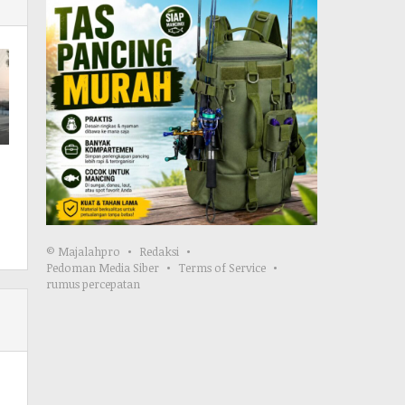
© Majalahpro
Redaksi
Pedoman Media Siber
Terms of Service
rumus percepatan