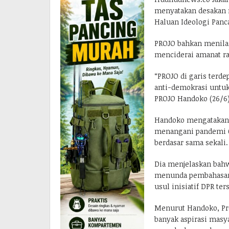
menyatakan desakan 
Haluan Ideologi Panca
PROJO bahkan menilai
menciderai amanat ra
“PROJO di garis terd
anti-demokrasi untuk
PROJO Handoko (26/6)
Handoko mengatakan 
menangani pandemi C
berdasar sama sekali.
Dia menjelaskan bahw
menunda pembahasan 
usul inisiatif DPR ter
Menurut Handoko, Pr
banyak aspirasi masya