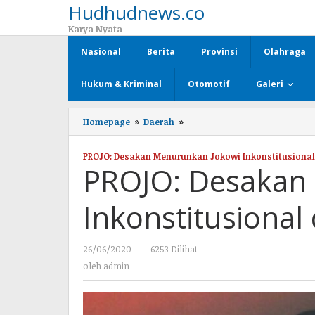
Hudhudnews.co
Lewati
ke
Karya Nyata
konten
Nasional
Berita
Provinsi
Olahraga
Hukum & Kriminal
Otomotif
Galeri
Homepage
»
Daerah
»
PROJO:
Desakan
Menurunkan
PROJO: Desakan Menurunkan Jokowi Inkonstitusional
Jokowi
PROJO: Desakan
Inkonstitusional
dan
Basi
Inkonstitusional
26/06/2020
oleh
-
6253 Dilihat
admin
oleh
admin