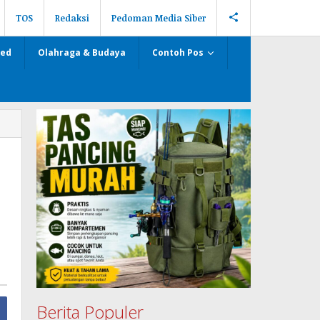
TOS
Redaksi
Pedoman Media Siber
zed
Olahraga & Budaya
Contoh Pos
Berita Populer