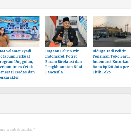
MA Selamet Ryadi
Dugaan Pelicin Izin
‎Diduga Jadi Pelicin
Kotabumi Perkuat
Indomaret: Potret
Perizinan Toko Baru,
Program Unggulan,
Buram Birokrasi dan
Indomaret Kucurkan
Berkomitmen Cetak
Pengkhianatan Nilai
Dana Rp120 Juta per
enerasi Cerdas dan
Pancasila
Titik Toko
erkarakter
ang wajib ditandai
*