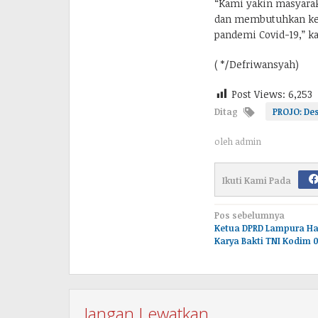
“Kami yakin masyarak
dan membutuhkan ke
pandemi Covid-19,” k
( */Defriwansyah)
Post Views:
6,253
Ditag
PROJO: De
oleh
admin
Ikuti Kami Pada
Navigasi
Pos sebelumnya
Ketua DPRD Lampura Ha
pos
Karya Bakti TNI Kodim 0
Jangan Lewatkan