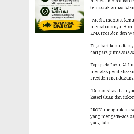
menelaah masukan ma
termasuk ormas Isla
“Media memuat keput
memahaminya. Hormati
KMA Presiden dan Wap
Tiga hari kemudian y
dari para purnawiraw
Tapi pada Rabu, 24 Ju
menolak pembahasan
Presiden mendukung 
“Demonstrasi basi ya
keterlaluan dan inkon
PROJO mengajak masyar
yang mengada-ada dan 
yang lalu.