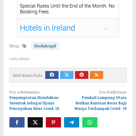
Ditag
Disdukcapil
oleh
admin
Ikuti Kami Pada
Navigasi
Pos sebelumnya
Pos berikutnya
pos
Penyemprotan Disinfektan
Pemkab Lampung Utara
Serentak Sebagai Upaya
Berikan Bantuan Beras Bagi
Pencegahan Virus Covid-19.
Warga Terdampak Covid- 19