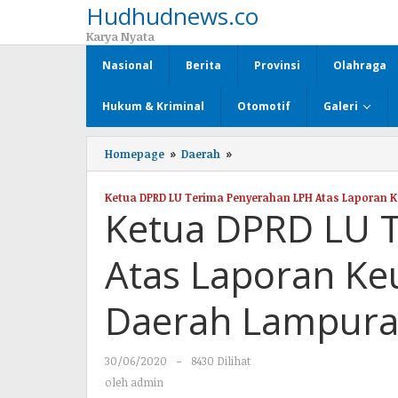
Hudhudnews.co
Lewati
ke
Karya Nyata
konten
Nasional
Berita
Provinsi
Olahraga
Hukum & Kriminal
Otomotif
Galeri
Homepage
»
Daerah
»
Ketua
DPRD
LU
Ketua DPRD LU Terima Penyerahan LPH Atas Laporan
Terima
Ketua DPRD LU 
Penyerahan
LPH
Atas
Atas Laporan K
Laporan
Keuangan
Pemerintah
Daerah Lampura
Daerah
Lampura
2019
30/06/2020
oleh
-
8430 Dilihat
admin
oleh
admin