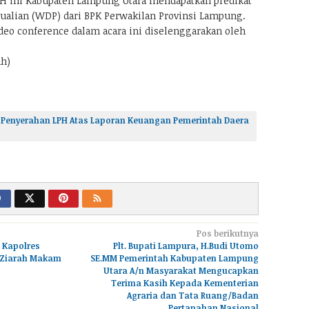
H ini Kabupaten Lampung Utara mendapatkan predikat
alian (WDP) dari BPK Perwakilan Provinsi Lampung.
deo conference dalam acara ini diselenggarakan oleh
h)
 Penyerahan LPH Atas Laporan Keuangan Pemerintah Daera
Pos berikutnya
, Kapolres
Plt. Bupati Lampura, H.Budi Utomo
 Ziarah Makam
SE.MM Pemerintah Kabupaten Lampung
Utara A/n Masyarakat Mengucapkan
Terima Kasih Kepada Kementerian
Agraria dan Tata Ruang/Badan
Pertanahan Nasional