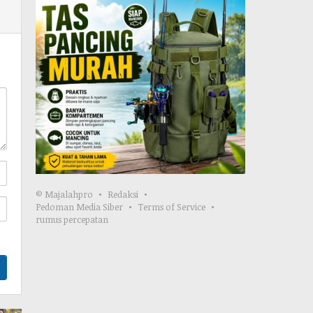
© Majalahpro
Redaksi
Pedoman Media Siber
Terms of Service
rumus percepatan