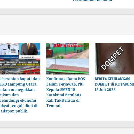
eberanian Bupati dan
Konfirmasi Dana BOS
BERITA KEHILANGAN
DPRD Lampung Utara
Belum Terjawab, Plt.
DOMPET di KOTABUMI
dalam menegakkan
Kepala SMPN 10
12 Juli 2026
hukum dan
Kotabumi Berulang
melindungi ekonomi
Kali Tak Berada di
akyat tengah diuji di
Tempat
adapan publik.