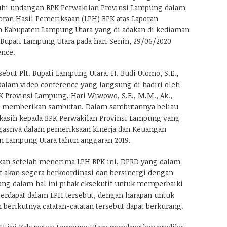
i undangan BPK Perwakilan Provinsi Lampung dalam
oran Hasil Pemeriksaan (LPH) BPK atas Laporan
 Kabupaten Lampung Utara yang di adakan di kediaman
Bupati Lampung Utara pada hari Senin, 29/06/2020
ence.
sebut Plt. Bupati Lampung Utara, H. Budi Utomo, S.E.,
Dalam video conference yang langsung di hadiri oleh
K Provinsi Lampung, Hari Wiwowo, S.E., M.M., Ak.,
RD memberikan sambutan. Dalam sambutannya beliau
asih kepada BPK Perwakilan Provinsi Lampung yang
gasnya dalam pemeriksaan kinerja dan Keuangan
n Lampung Utara tahun anggaran 2019.
kan setelah menerima LPH BPK ini, DPRD yang dalam
tif akan segera berkoordinasi dan bersinergi dengan
ng dalam hal ini pihak eksekutif untuk memperbaiki
 terdapat dalam LPH tersebut, dengan harapan untuk
berikutnya catatan-catatan tersebut dapat berkurang.