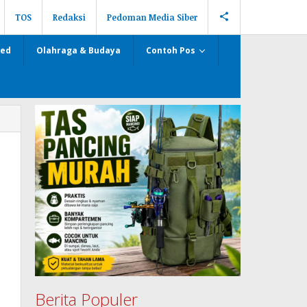
TOS
Redaksi
Pedoman Media Siber
zed
Olahraga & Budaya
Contoh Pos
H
Berita Populer