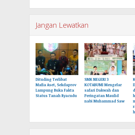
Jangan Lewatkan
Dituding Terlibat
SMK NEGERI 3
K
Mafia Aset, Sekdaprov
KOTABUMI Mengelar
Lampung Buka Fakta
safari Dakwah dan
Status Tanah Ryacudu
Peringatan Maulid
nabi Muhammad Saw
r
h