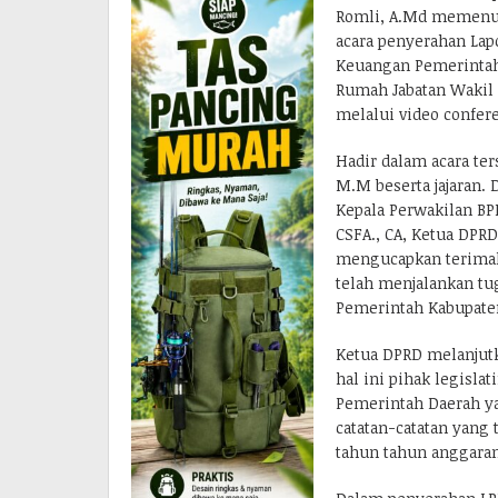
Romli, A.Md memenuh
acara penyerahan Lap
Keuangan Pemerintah
Rumah Jabatan Wakil 
melalui video confer
Hadir dalam acara ter
M.M beserta jajaran. 
Kepala Perwakilan BP
CSFA., CA, Ketua DP
mengucapkan terimak
telah menjalankan tu
Pemerintah Kabupate
Ketua DPRD melanjut
hal ini pihak legisla
Pemerintah Daerah ya
catatan-catatan yang
tahun tahun anggaran 