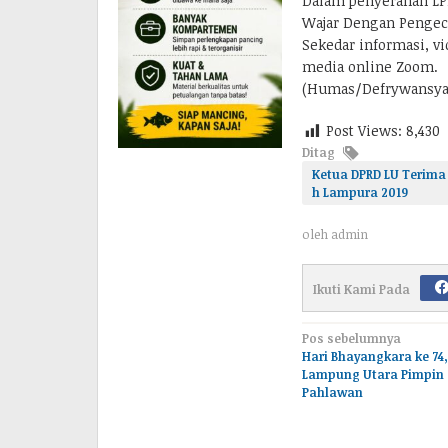
Dalam penyerahan LP
Wajar Dengan Pengecu
Sekedar informasi, vi
media online Zoom.
(Humas/Defrywansya
Post Views:
8,430
Ditag
Ketua DPRD LU Terima
h Lampura 2019
oleh
admin
Ikuti Kami Pada
Navigasi
Pos sebelumnya
Hari Bhayangkara ke 74
pos
Lampung Utara Pimpin
Pahlawan