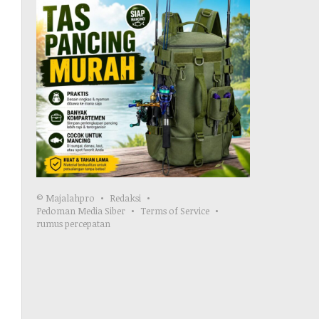
© Majalahpro
Redaksi
Pedoman Media Siber
Terms of Service
rumus percepatan