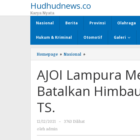
Hudhudnews.co
Lewati
ke
Karya Nyata
konten
Nasional
Berita
Provinsi
Olahraga
Hukum & Kriminal
Otomotif
Galeri
Homepage
»
Nasional
»
AJOI
Lampura
Mengapresiasi
AJOI Lampura M
SEKDA
Batalkan
Himbauan
Batalkan Himba
DBH
Lampu
PJU
TS.
-
TS.
12/12/2021
oleh
-
3763 Dilihat
admin
oleh
admin