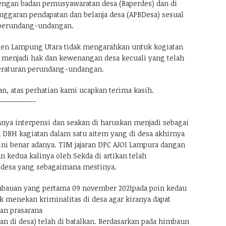
ngan badan pemusyawaratan desa (Baperdes) dan di
nggaran pendapatan dan belanja desa (APBDesa) sesual
 perundang-undangan.
ten Lampung Utara tidak mengarahkan untuk kogiatan
 menjadi hak dan kewenangan desa kecuali yang telah
peraturan perundang-undangan.
n, atas perhatian kami ucapkan terima kasih.
—————–
nya interpensi dan seakan di haruskan menjadi sebagai
 DBH kagiatan dalam satu aitem yang di desa akhirnya
ini benar adanya. TIM jajaran DPC AJOI Lampura dangan
 kedua kalinya oleh Sekda di artikan telah
esa yang sebagaimana mestinya.
imbauan yang pertama 09 november 2021pada poin kedau
k menekan kriminalitas di desa agar kiranya dapat
n prasarana
n di desa) telah di batalkan. Berdasarkan pada himbaun