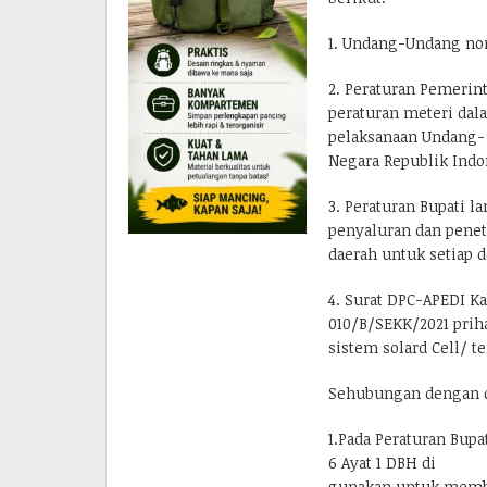
1. Undang-Undang nom
2. Peraturan Pemerin
peraturan meteri dal
pelaksanaan Undang- 
Negara Republik Indo
3. Peraturan Bupati l
penyaluran dan peneta
daerah untuk setiap 
4. Surat DPC-APEDI 
010/B/SEKK/2021 pri
sistem solard Cell/ t
Sehubungan dengan da
1.Pada Peraturan Bupa
6 Ayat 1 DBH di
gunakan untuk memb