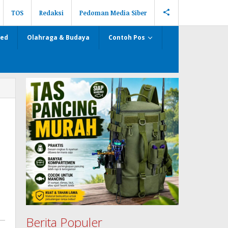
TOS
Redaksi
Pedoman Media Siber
zed
Olahraga & Budaya
Contoh Pos
Berita Populer